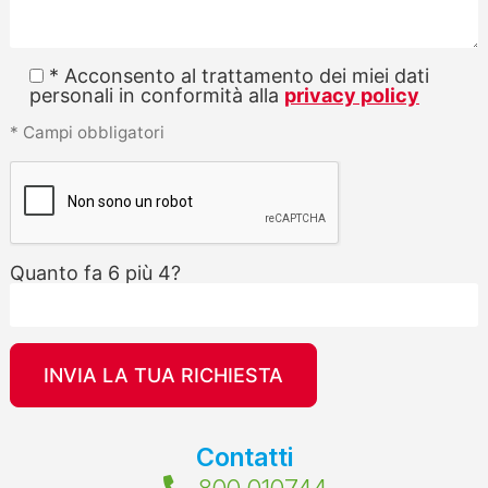
* Acconsento al trattamento dei miei dati
personali in conformità alla
privacy policy
* Campi obbligatori
Si
Quanto fa 6 più 4?
prega
di
lasciare
vuoto
questo
campo.
Contatti