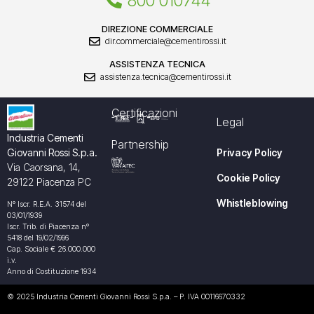
800 010744
DIREZIONE COMMERCIALE
dir.commerciale@cementirossi.it
ASSISTENZA TECNICA
assistenza.tecnica@cementirossi.it
Certificazioni
Legal
Industria Cementi
Partnership
Giovanni Rossi S.p.a.
Privacy Policy
Via Caorsana, 14,
Cookie Policy
29122 Piacenza PC
Whistleblowing
N° Iscr. R.E.A. 31574 del
03/01/1939
Iscr. Trib. di Piacenza n°
5418 del 19/02/1996
Cap. Sociale € 26.000.000
i.v.
Anno di Costituzione 1934
© 2025 Industria Cementi Giovanni Rossi S.p.a. – P. IVA 00116670332