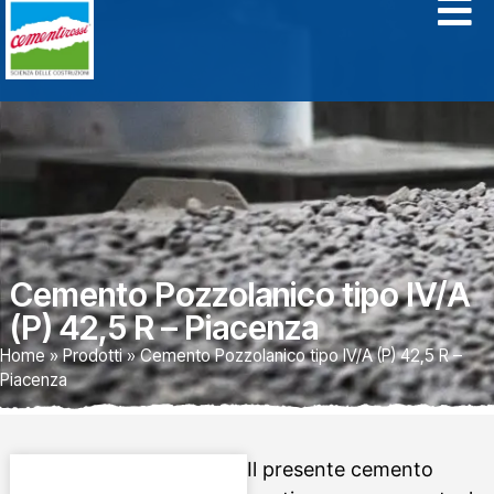
Cemento Pozzolanico tipo IV/A
(P) 42,5 R – Piacenza
Home
»
Prodotti
»
Cemento Pozzolanico tipo IV/A (P) 42,5 R –
Piacenza
Il presente cemento