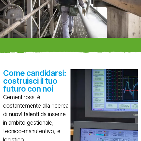
Come candidarsi:
costruisci il tuo
futuro con noi
Cementirossi è
costantemente alla ricerca
di
nuovi talenti
da inserire
in ambito gestionale,
tecnico-manutentivo, e
logistico.