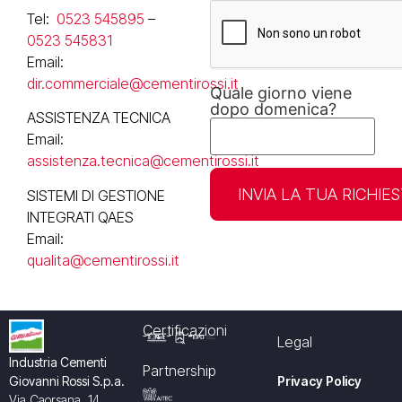
Tel:
0523 545895
–
0523 545831
Email:
Si
dir.commerciale@cementirossi.it
Quale giorno viene
prega
dopo domenica?
di
ASSISTENZA TECNICA
lasciare
Email:
vuoto
questo
assistenza.tecnica@cementirossi.it
campo.
SISTEMI DI GESTIONE
INTEGRATI QAES
Email:
qualita@cementirossi.it
Certificazioni
Legal
Industria Cementi
Partnership
Giovanni Rossi S.p.a.
Privacy Policy
Via Caorsana, 14,