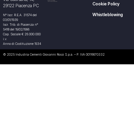
Cookie Policy
29122 Piacenza PC
Whistleblowing
N° Iscr. R.E.A. 31574 del
03/01/1939
Iscr. Trib. di Piacenza n°
5418 del 19/02/1996
Cap. Sociale € 26.000.000
i.v.
Anno di Costituzione 1934
© 2025 Industria Cementi Giovanni Rossi S.p.a. – P. IVA 00116670332